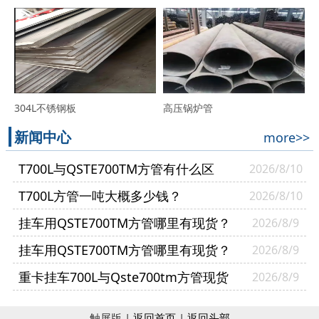
304L不锈钢板
高压锅炉管
新闻中心
more>>
T700L与QSTE700TM方管有什么区
2026/8/10
别？半挂车生产可以互相替换吗
T700L方管一吨大概多少钱？
2026/8/10
挂车用QSTE700TM方管哪里有现货？
2026/8/9
挂车用QSTE700TM方管哪里有现货？
2026/8/9
山东普利通钢材供货案例
重卡挂车700L与Qste700tm方管现货
2026/8/9
哪里有？
触屏版 |
返回首页
|
返回头部