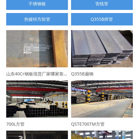
不锈钢板
管线管
热镀锌方矩管
Q355B焊管
山东40Cr钢板现货厂家哪家靠谱？选山东普利通钢材，规格全可定制
Q355B扁钢
700L方管
QSTE700TM方管