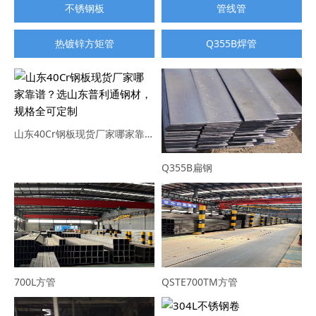
不锈钢板
管线管
热镀锌方矩管
Q355B焊管
山东40Cr钢板现货厂家哪家靠谱？选山东普利通钢材，规格全可定制
Q355B扁钢
700L方管
QSTE700TM方管