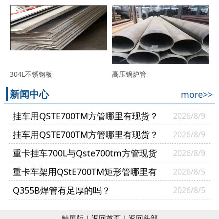
304L不锈钢板
高压锅炉管
新闻中心
more>>
挂车用QSTE700TM方管哪里有现货？
2026/8/9
挂车用QSTE700TM方管哪里有现货？
2026/8/9
山东普利通钢材供货案例
重卡挂车700L与Qste700tm方管现货
2026/8/9
哪里有？
重卡车架用QStE700TM矩形管哪里有
2026/8/5
现货？
Q355B焊管有足厚的吗？
2026/8/5
触屏版 |
返回首页
|
返回头部