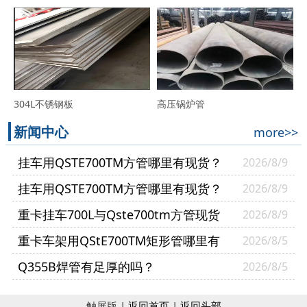
304L不锈钢板
高压锅炉管
新闻中心
more>>
挂车用QSTE700TM方管哪里有现货？
2026/8/9
挂车用QSTE700TM方管哪里有现货？
2026/8/9
山东普利通钢材供货案例
重卡挂车700L与Qste700tm方管现货
2026/8/9
哪里有？
重卡车架用QStE700TM矩形管哪里有
2026/8/5
现货？
Q355B焊管有足厚的吗？
2026/8/5
触屏版 |
返回首页
|
返回头部