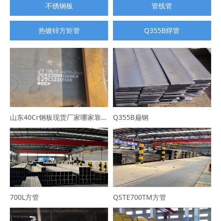
不锈钢板
管线管
热镀锌方矩管
Q355B焊管
山东40Cr钢板现货厂家哪家靠谱？选山东普利通钢材，规格全可定制
Q355B扁钢
700L方管
QSTE700TM方管