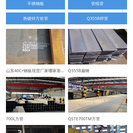
不锈钢板
管线管
热镀锌方矩管
Q355B焊管
山东40Cr钢板现货厂家哪家靠谱？选山东普利通钢材，规格全可定制
Q355B扁钢
700L方管
QSTE700TM方管