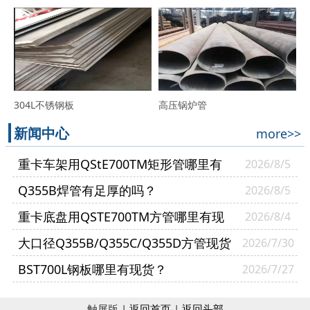
304L不锈钢板
高压锅炉管
新闻中心
more>>
重卡车架用QStE700TM矩形管哪里有
2026/8/5
现货？
Q355B焊管有足厚的吗？
2026/8/5
重卡底盘用QSTE700TM方管哪里有现
2026/8/4
货？
大口径Q355B/Q355C/Q355D方管现货
2026/7/30
多少钱一吨？
BST700L钢板哪里有现货？
2026/7/27
触屏版 |
返回首页
|
返回头部