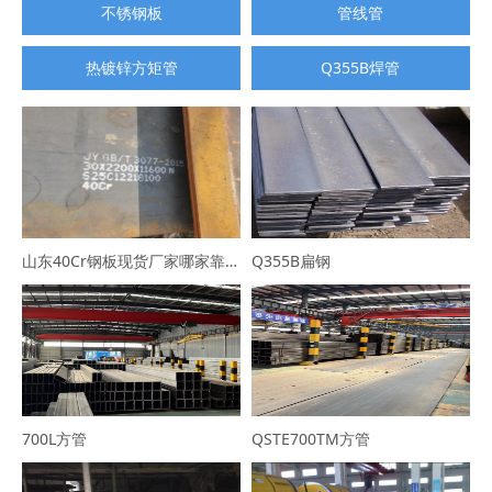
不锈钢板
管线管
热镀锌方矩管
Q355B焊管
山东40Cr钢板现货厂家哪家靠谱？选山东普利通钢材，规格全可定制
Q355B扁钢
700L方管
QSTE700TM方管