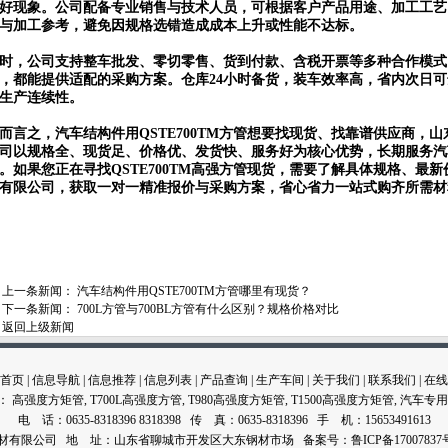
好现象。公司配备专业销售与技术人员，可根据客户产品用途、加工工艺
与加工参考，避免因规格选错造成成本上升或性能不达标。
时，公司支持整车批发、零切零售、货到付款、含税开票等多种合作模式
，都能提供适配的采购方案。仓库24小时备货，装车效率高，省内次日可
生产连续性。
而言之，汽车结构件用QSTE700TM方管想要找现货、找靠谱供应商，
司以规格全、现货足、价格优、发货快、服务好为核心优势，长期服务汽
。如果您正在寻找QSTE700TM高强方管现货，需要了解具体规格、最
有限公司，获取一对一精准报价与采购方案，省心省力一站式购齐所需材
上一条新闻：
汽车结构件用QSTE700TM方管哪里有现货？
下一条新闻：
700L方管与700BL方管有什么区别？规格价格对比
返回上级新闻
首页
|
信息导航
|
信息推荐
|
信息列表
|
产品查询
|
生产车间
|
关于我们
|
联系我们
|
在线
：
高强度方矩管
,
T700L高强度方管
,
T980高强度方矩管
,
T1500高强度方矩管
,
汽车专用
电 话：0635-8318396 8318398 传 真：0635-8318396 手 机：15653491613
普利通钢材有限公司 地 址：山东省聊城市开发区大东钢材市场 备案号：
鲁ICP备17007837