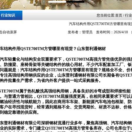
行业知识
您当前位置:
首页
/ 行
汽车结构件用QSTE700TM方管哪里有现
击自动滚屏
发布者：管理员 发布时间：2026/4/18
车结构件用QSTE700TM方管哪里有现货？山东普利通钢材
汽车轻量化与结构安全双重要求下，QSTE700TM高强方管凭借优异的
、防撞梁、座椅骨架等关键结构件的核心用材。不少汽车配套加工厂、钣
问题就是：汽车结构件用QSTE700TM方管哪里有现货？规格全不全、
专注高强结构用钢供应的企业，山东普利通钢材有限公司长期备有QSTE7
构件批量生产需求，为省内外客户提供一站式采购服务。
STE700TM属于热轧酸洗高强结构用钢，具备良好的冷弯成型和焊接性
。与普通方管相比，QSTE700TM屈服强度更高，在相同承重要求下可
燃油经济性与续航能力，因此在商用车车架、新能源汽车电池包框架、防
客户在寻找现货时，经常遇到规格不全、交货周期长、材质不达标、价格
到稳定靠谱的供应商。
东普利通钢材有限公司深耕钢材流通行业多年，聚焦高强钢、汽车结构钢
业的实际需求，专门建立QSTE700TM高强方管常备库存。公司仓库位