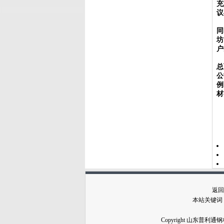
充
议
同
坊
户
总
公
例
材
返回
本站关键词
Copyright 山东