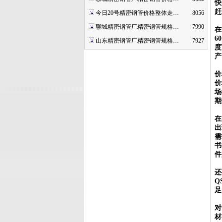
快
赶
今日20号精密钢管价格整体走…
8056
聊城精密钢管厂精密钢管规格…
7990
在
6
山东精密钢管厂精密钢管规格…
7927
度
产
价
价
场
期
在
出
需
书
件
还
Q
足
对
材