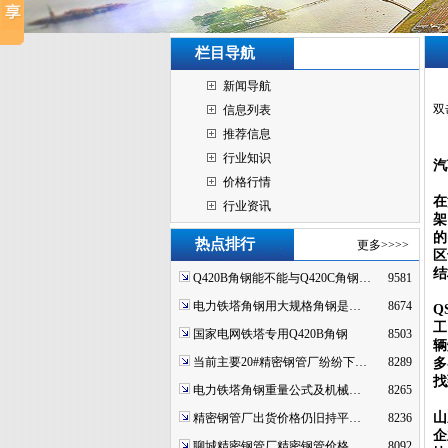
栏目导航
新闻导航
双
信息列表
推荐信息
行业知识
汽
价格行情
在
行业资讯
架
的
热点排行
更多>>>>
区
结
Q420B角钢能不能与Q420C角钢…
9581
电力铁塔角钢用大规格角钢是…
8674
Q
工
国家电网铁塔专用Q420B角钢
8503
辆
当前主要20#精密钢管厂纷纷下…
8289
多
找
电力铁塔角钢重量公式及机械…
8265
山
精密钢管厂出货价格仍旧持平…
8236
企
聊城精密钢管厂精密钢管价格…
8092