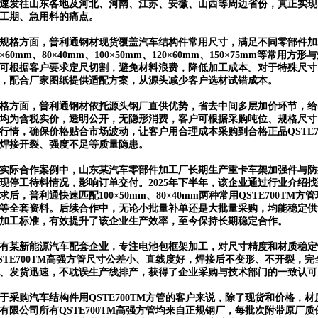
速发往山东各地及河北、河南、江苏、安徽、山西等周边省份，真正实现
工期、急用料的痛点。
规格方面，普利通钢材现货覆盖汽车结构件常用尺寸，满足不同零部件加工
0×60mm、80×40mm、100×50mm、120×60mm、150×75mm等常用
可根据客户要求定尺切割，避免材料浪费，降低加工成本。对于特殊尺寸
，配合厂家图纸提供适配方案，从源头减少客户选材试错成本。
格方面，普利通钢材依托源头钢厂直供优势，省去中间多层加价环节，给
均为含税实价，透明公开，无隐形消费，客户可根据采购吨位、规格尺寸
行情，确保价格贴合市场波动，让客户用合理成本采购到合格正品QSTE7
焊接开裂、强度不足等质量隐患。
实际合作案例中，山东某汽车零部件加工厂长期生产重卡车架加强件与防
现停工待料情况，影响订单交付。2025年下半年，该企业通过行业介绍
求后，普利通快速匹配100×50mm、80×40mm两种常用QSTE700
等全套资料。后续合作中，无论小批量补单还是大批量采购，均能稳定供
加工标准，有效提升了该企业生产效率，至今保持长期稳定合作。
有某新能源汽车配套企业，专注电池包框架加工，对尺寸精度和材质稳定
STE700TM高强方管尺寸公差小、直线度好，焊接后不变形、不开裂，
、发货迅速，不耽误生产线排产，获得了企业采购与技术部门的一致认可
于采购汽车结构件用QSTE700TM方管的客户来说，除了现货和价格，
有限公司所有QSTE700TM高强方管均来自正规钢厂，每批次附带原厂