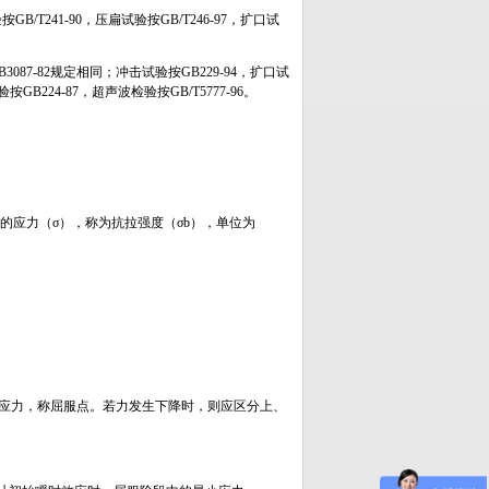
B/T241-90，压扁试验按GB/T246-97，扩口试
087-82规定相同；冲击试验按GB229-94，扩口试
按GB224-87，超声波检验按GB/T5777-96。
的应力（σ），称为抗拉强度（σb），单位为
应力，称屈服点。若力发生下降时，则应区分上、