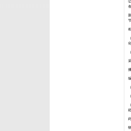
（
（
（
（