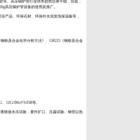
管等。高压锅炉管行业供求趋势总体平稳，但是，
0g高压锅炉管设备的使用及推广。
卫浴产品、环保石材、环保外水泥发泡保温板等，
4及《钢铁及合金化学分析方法》、GB223《钢铁及合金
、12Cr3MoVSiTiB等。
能外，要逐根做水压试验，要作扩口、压扁试验。钢管以热