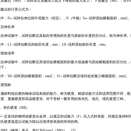
上屈服点（σsu）：试样发生屈服而力首次下降前的最大应力； 下屈服点（σsl）：
屈服点的计算公式为：
中：Fs--试样拉伸过程中屈服力（恒定），N（牛顿）So--试样原始横截面积，mm2。 [
断后伸长率
在拉伸试验中，试样拉断后其标距所增加的长度与原标距长度的百分比，称为伸长率。
中：L1--试样拉断后的标距长度，mm； L0--试样原始标距长度，mm。
断面收缩率
在拉伸试验中，试样拉断后其缩径处横截面积的最大缩减量与原始横截面积的百分比，
如下：
中：S0--试样原始横截面积，mm2； S1--试样拉断后缩径处的最少横截面积，mm2。
硬度指标
金属材料抵抗硬的物体压陷表面的能力，称为硬度。根据试验方法和适用范围不同，硬
硬度、显微硬度和高温硬度等。对于管材一般常用的有布氏、洛氏、维氏硬度三种。
A、布氏硬度（HB）
用一定直径的钢球或硬质合金球，以规定的试验力（F）压入式样表面，经规定保持时
布氏硬度值是以试验力除以压痕球形表面积所得的商。
HBS（钢球）表示，单位为N/mm2（MPa）。 [2]