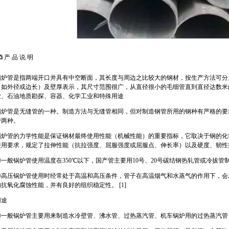
产 品 说 明
锅炉管是指两端开口并具有中空断面，其长度与周边之比较大的钢材，按生产方法可分
（如外径或边长）及壁厚表示，其尺寸范围很广，从直径很小的毛细管直到直径达数米
业、石油地质勘探、容器、化学工业和特殊用途
锅炉管是无缝管的一种。制造方法与无缝管相同，但对制造钢管所用的钢种有严格的要
管两种。
锅炉管的力学性能是保证钢材最终使用性能（机械性能）的重要指标，它取决于钢的化
使用要求，规定了拉伸性能（抗拉强度、屈服强度或屈服点、伸长率）以及硬度、韧性
①一般锅炉管使用温度在350℃以下，国产管主要用10号、20号碳结钢热轧管或冷拔管
②高压锅炉管使用时经常处于高温和高压条件，管子在高温烟气和水蒸气的作用下，会
的抗氧化腐蚀性能，并有良好的组织稳定性。 [1]
用途
①一般锅炉管主要用来制造水冷壁管、沸水管、过热蒸汽管、机车锅炉用的过热蒸汽管