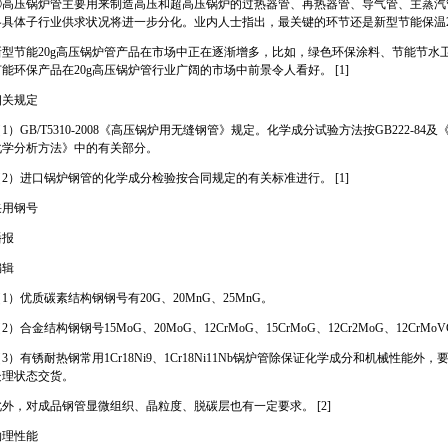
②高压锅炉管主要用来制造高压和超高压锅炉的过热器管、再热器管、导气管、主蒸汽
各具体子行业供求状况将进一步分化。业内人士指出，最关键的环节还是新型节能保温2
新型节能20g高压锅炉管产品在市场中正在逐渐增多，比如，绿色环保涂料、节能节水
节能环保产品在20g高压锅炉管行业广阔的市场中前景令人看好。 [1]
相关规定
1）GB/T5310-2008《高压锅炉用无缝钢管》规定。化学成分试验方法按GB222-8
化学分析方法》中的有关部分。
（2）进口锅炉钢管的化学成分检验按合同规定的有关标准进行。 [1]
采用钢号
播报
编辑
1）优质碳素结构钢钢号有20G、20MnG、25MnG。
2）合金结构钢钢号15MoG、20MoG、12CrMoG、15CrMoG、12Cr2MoG、12CrMoVG
3）有锈耐热钢常用1Cr18Ni9、1Cr18Ni11Nb锅炉管除保证化学成分和机械性
处理状态交货。
此外，对成品钢管显微组织、晶粒度、脱碳层也有一定要求。 [2]
物理性能