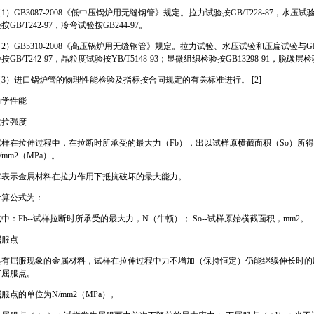
1）GB3087-2008《低中压锅炉用无缝钢管》规定。拉力试验按GB/T228-87，水压试验按G
按GB/T242-97，冷弯试验按GB244-97。
2）GB5310-2008《高压锅炉用无缝钢管》规定。拉力试验、水压试验和压扁试验与GB3
按GB/T242-97，晶粒度试验按YB/T5148-93；显微组织检验按GB13298-91，脱碳层检验
（3）进口锅炉管的物理性能检验及指标按合同规定的有关标准进行。 [2]
力学性能
抗拉强度
试样在拉伸过程中，在拉断时所承受的最大力（Fb），出以试样原横截面积（So）所得
/mm2（MPa）。
它表示金属材料在拉力作用下抵抗破坏的最大能力。
计算公式为：
中：Fb--试样拉断时所承受的最大力，N（牛顿）； So--试样原始横截面积，mm2。
屈服点
具有屈服现象的金属材料，试样在拉伸过程中力不增加（保持恒定）仍能继续伸长时的
下屈服点。
服点的单位为N/mm2（MPa）。