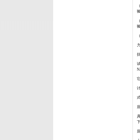
（
验
（
验
N
式
屈