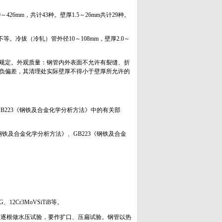
26mm，共计43种。壁厚1.5～26mm共计29种。
m不等。冷拔（冷轧）管外径10～108mm，壁厚2.0～
钢管》的规定。外观质量：钢管内外表面不允许有裂缝、折
负偏差，其清理处实际壁厚不得小于壁厚所允许的
4及GB223《钢铁及合金化学分析方法》中的有关部
及《钢铁及合金化学分析方法》、GB223《钢铁及合金
、12Cr3MoVSiTiB等。
能外，要逐根做水压试验，要作扩口、压扁试验。钢管以热