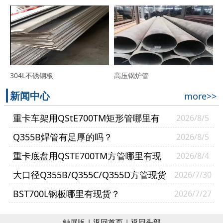
304L不锈钢板
高压锅炉管
新闻中心
more>>
重卡车架用QStE700TM矩形管哪里有
2026/8/5
现货？
Q355B焊管有足厚的吗？
2026/8/5
重卡底盘用QSTE700TM方管哪里有现
2026/8/4
货？
大口径Q355B/Q355C/Q355D方管现货
2026/7/30
多少钱一吨？
BST700L钢板哪里有现货？
2026/7/27
触屏版 |
返回首页
|
返回头部