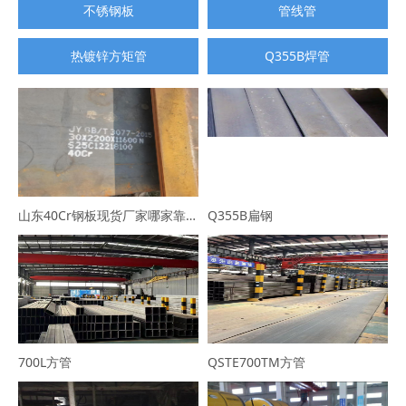
不锈钢板
管线管
热镀锌方矩管
Q355B焊管
山东40Cr钢板现货厂家哪家靠谱？选山东普利通钢材，规格全可定制
Q355B扁钢
700L方管
QSTE700TM方管